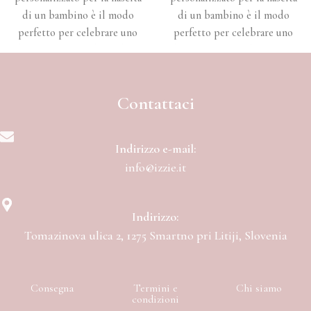
di un bambino è il modo
di un bambino è il modo
perfetto per celebrare uno
perfetto per celebrare uno
dei momenti più belli della
dei momenti più belli della
vita.
vita.
Contattaci
Indirizzo e-mail:
info@izzie.it
Indirizzo:
Tomazinova ulica 2, 1275 Smartno pri Litiji, Slovenia
Consegna
Termini e
Chi siamo
condizioni