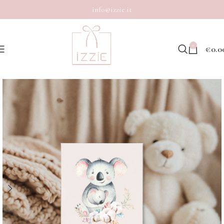
info@izzie.it
0
€
0.0