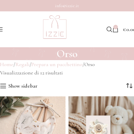
info@izzie.it
0
€
0.0
Orso
Home
Regali
Prepara un pacchettino
Orso
Visualizzazione di 12 risultati
Show sidebar