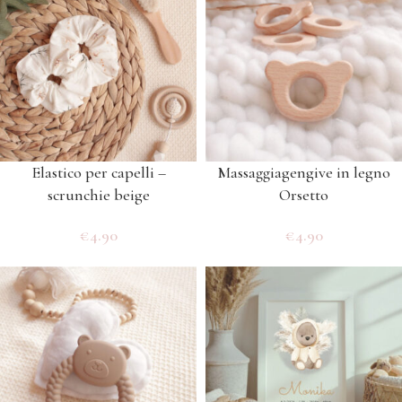
Elastico per capelli –
Massaggiagengive in legno
scrunchie beige
Orsetto
€
4.90
€
4.90