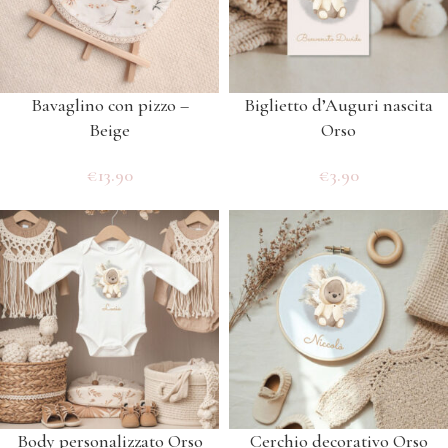
Bavaglino con pizzo –
Biglietto d’Auguri nascita
Beige
Orso
€
13.90
€
3.90
Body personalizzato Orso
Cerchio decorativo Orso