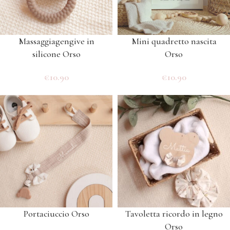
Massaggiagengive in
Mini quadretto nascita
silicone Orso
Orso
€
10.90
€
10.90
Portaciuccio Orso
Tavoletta ricordo in legno
Orso