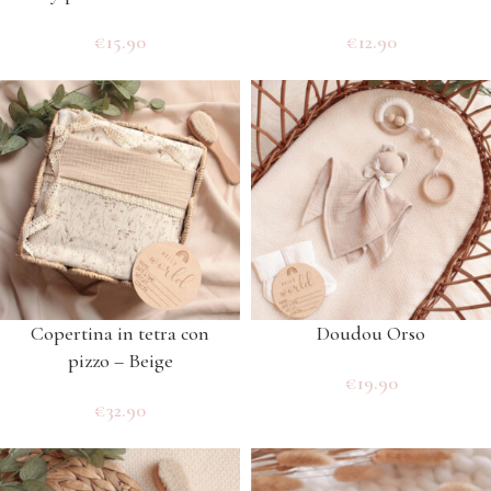
€
15.90
€
12.90
Copertina in tetra con
Doudou Orso
pizzo – Beige
€
19.90
€
32.90