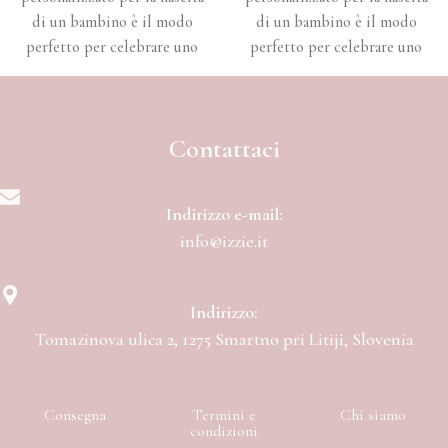
di un bambino è il modo
di un bambino è il modo
perfetto per celebrare uno
perfetto per celebrare uno
dei momenti più belli della
dei momenti più belli della
vita.
vita.
Contattaci
Indirizzo e-mail:
info@izzie.it
Indirizzo:
Tomazinova ulica 2, 1275 Smartno pri Litiji, Slovenia
Consegna
Termini e
Chi siamo
condizioni