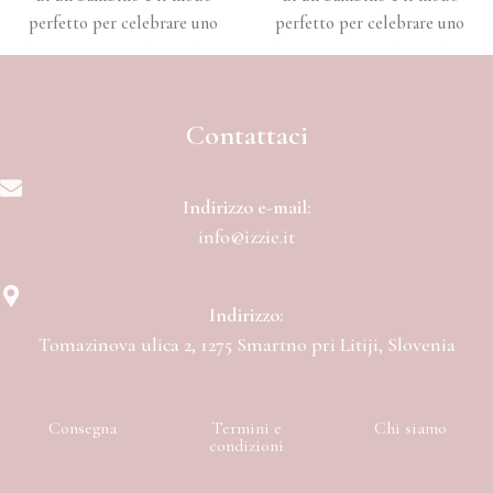
perfetto per celebrare uno
perfetto per celebrare uno
dei momenti più belli della
dei momenti più belli della
vita.
vita.
Contattaci
Indirizzo e-mail:
info@izzie.it
Indirizzo:
Tomazinova ulica 2, 1275 Smartno pri Litiji, Slovenia
Consegna
Termini e
Chi siamo
condizioni