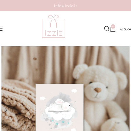
info@izzie.it
0
€
0.0