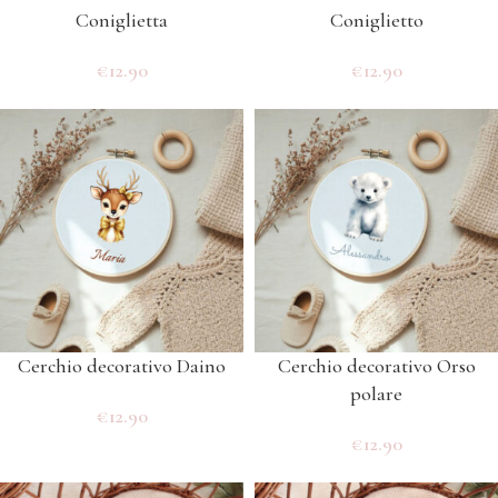
Coniglietta
Coniglietto
€
12.90
€
12.90
Cerchio decorativo Daino
Cerchio decorativo Orso
polare
€
12.90
€
12.90