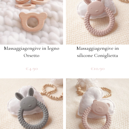
Massaggiagengive in legno
Massaggiagengive in
Orsetto
silicone Coniglietta
€
4.90
€
10.90