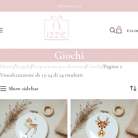
info@izzie.it
0
€
0.0
Giochi
Home
Regali
Prepara un pacchettino
Giochi
Pagina 2
Visualizzazione di 13-24 di 24 risultati
Show sidebar