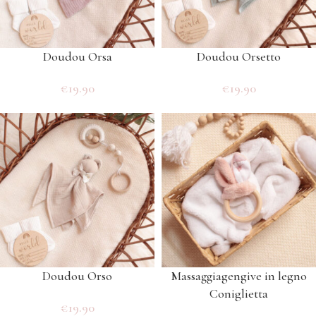
Doudou Orsa
Doudou Orsetto
€
19.90
€
19.90
Doudou Orso
Massaggiagengive in legno
Coniglietta
€
19.90