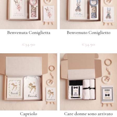
Benvenuta Coniglietta
Benvenuto Coniglietto
€
34.90
€
34.90
Capriolo
Care donne sono arrivato