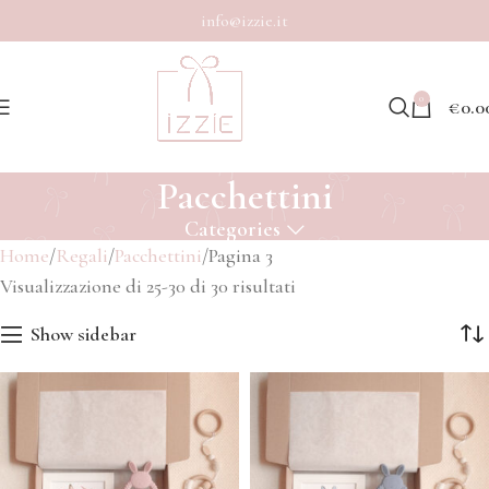
info@izzie.it
0
€
0.0
Pacchettini
Categories
Home
Regali
Pacchettini
Pagina 3
Visualizzazione di 25-30 di 30 risultati
Show sidebar