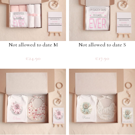
Not allowed to date M
Not allowed to date S
€
24.90
€
17.90