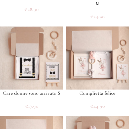
M
€
28.90
€
24.90
Care donne sono arrivato S
Coniglietta felice
€
17.90
€
44.90