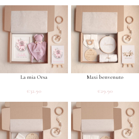
La mia Orsa
Maxi benvenuto
€
32.90
€
29.90