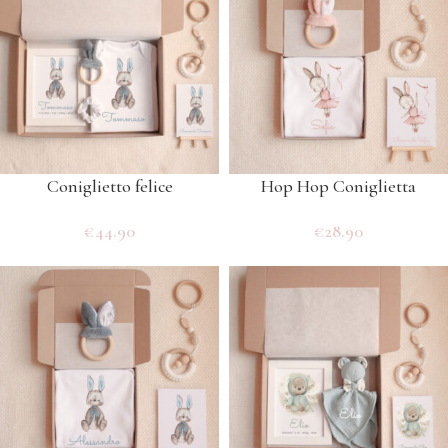
Coniglietto felice
Hop Hop Coniglietta
€
44.90
€
28.90