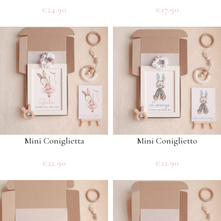
€
24.90
€
17.90
Mini Coniglietta
Mini Coniglietto
€
22.90
€
22.90