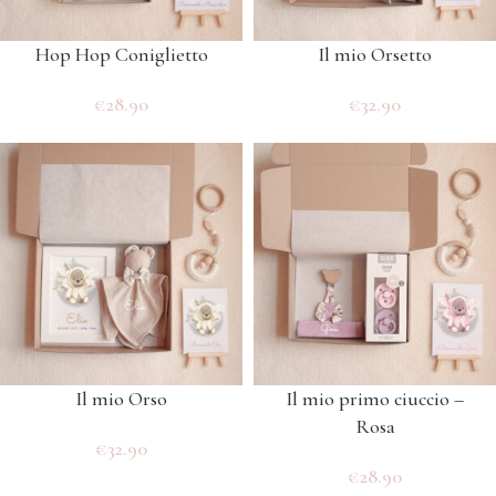
Hop Hop Coniglietto
Il mio Orsetto
€
28.90
€
32.90
Il mio Orso
Il mio primo ciuccio –
Rosa
€
32.90
€
28.90