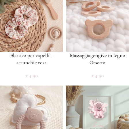
Elastico per capelli –
Massaggiagengive in legno
scrunchie rosa
Orsetto
€
4.90
€
4.90