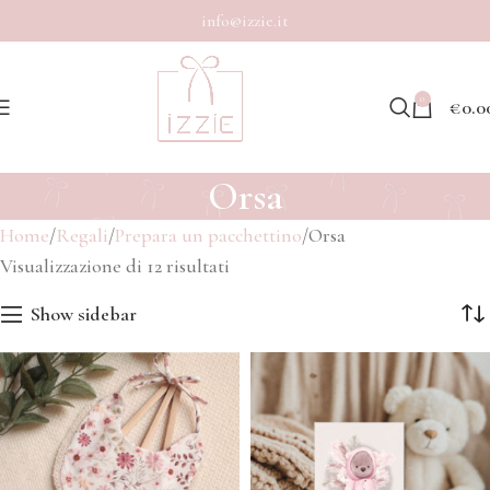
info@izzie.it
0
€
0.0
Orsa
Home
Regali
Prepara un pacchettino
Orsa
Visualizzazione di 12 risultati
Show sidebar