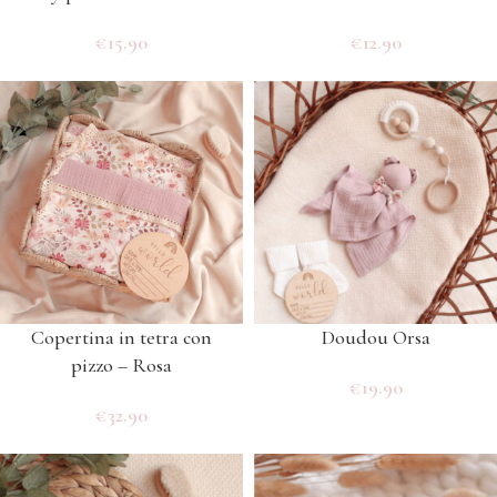
€
15.90
€
12.90
Copertina in tetra con
Doudou Orsa
pizzo – Rosa
€
19.90
€
32.90