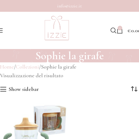
info@izzie.it
0
€
0.0
Sophie la girafe
Home
Collezioni
Sophie la girafe
Visualizzazione del risultato
Show sidebar