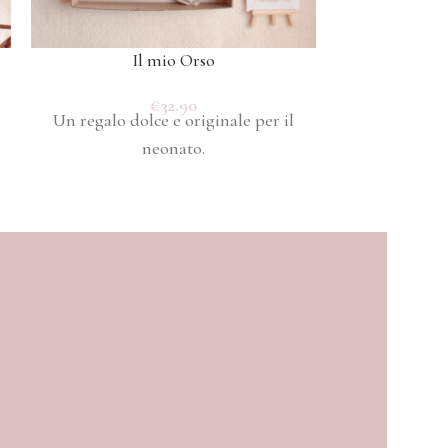
Il mio Orso
Il mio pr
€
32.90
Un regalo dolce e originale per il
Un regalo do
neonato.