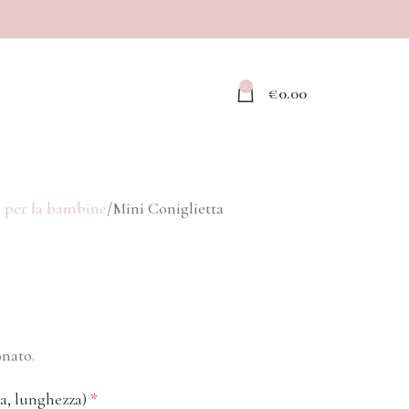
0
€
0.00
i per la bambine
Mini Coniglietta
onato.
ra, lunghezza)
*