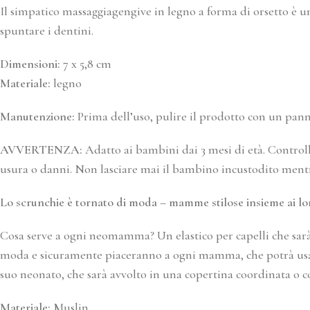
Il simpatico massaggiagengive in legno a forma di orsetto è un 
spuntare i dentini.
Dimensioni:
7 x 5,8 cm
Materiale:
legno
Manutenzione:
Prima dell’uso, pulire il prodotto con un pann
AVVERTENZA:
Adatto ai bambini dai 3 mesi di età. Control
usura o danni. Non lasciare mai il bambino incustodito mentre
Lo scrunchie è tornato di moda – mamme stilose insieme ai l
Cosa serve a ogni neomamma? Un elastico per capelli che sarà
moda e sicuramente piaceranno a ogni mamma, che potrà usarli 
suo neonato, che sarà avvolto in una copertina coordinata o c
Materiale:
Muslin