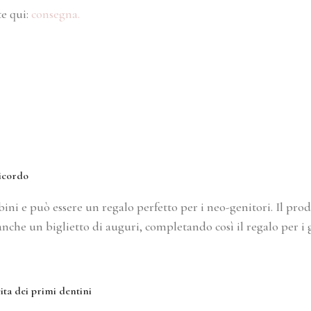
te qui:
consegna.
ricordo
ni e può essere un regalo perfetto per i neo-genitori. Il prod
nche un biglietto di auguri, completando così il regalo per i g
ita dei primi dentini