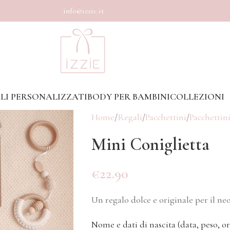
info@izzie.it
LI PERSONALIZZATI
BODY PER BAMBINI
COLLEZIONI
Home
Regali
Pacchettini
Pacchettin
Mini Coniglietta
€
22.90
Un regalo dolce e originale per il ne
Nome e dati di nascita (data, peso, o