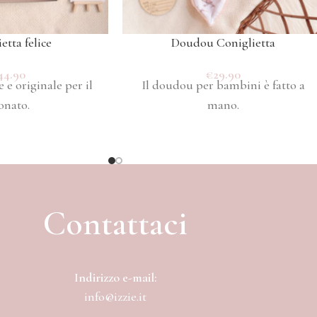
etta felice
Doudou Coniglietta
44.90
€
29.90
 e originale per il
Il doudou per bambini è fatto a
onato.
mano.
Contattaci
Indirizzo e-mail:
info@izzie.it