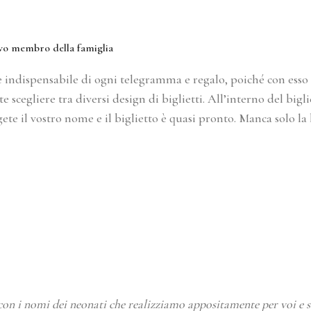
ovo membro della famiglia
e indispensabile di ogni telegramma e regalo, poiché con esso s
te scegliere tra diversi design di biglietti. All’interno del bi
e il vostro nome e il biglietto è quasi pronto. Manca solo la bu
 con i nomi dei neonati che realizziamo appositamente per voi e se