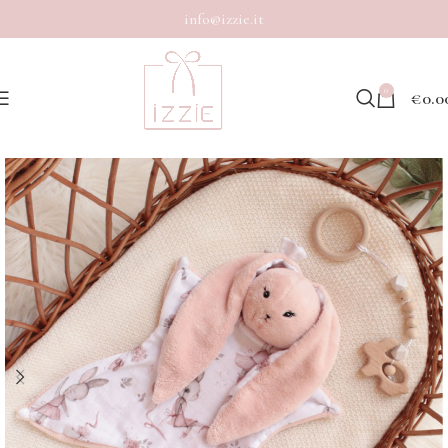
info@izzie.it
0
€
0.0