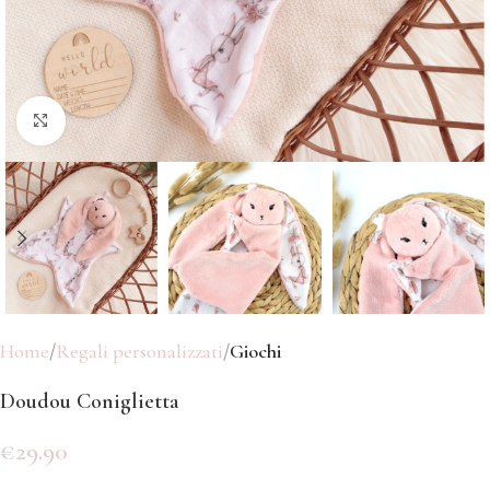
Click to enlarge
Home
Regali personalizzati
Giochi
Doudou Coniglietta
€
29.90