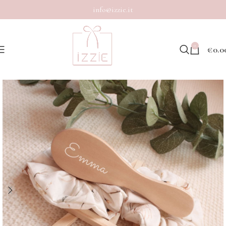
info@izzie.it
0
€
0.0