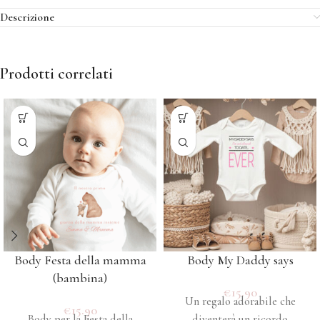
Descrizione
Prodotti correlati
Body Festa della mamma
Body My Daddy says
(bambina)
€
15.90
Un regalo adorabile che
€
15.90
Body per la Festa della
diventerà un ricordo