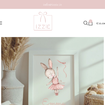
info@izzie.it
0
€
0.0