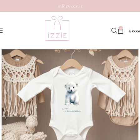
info@izzie.it
0
€
0.0