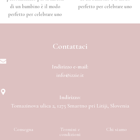
di un bambino è il modo
perfetto per celebrare uno
perfetto per celebrare uno
dei momenti più belli della
dei momenti più belli della
vita.
vita.
Contattaci
Indirizzo e-mail:
info@izzie.it
Indirizzo:
Tomazinova ulica 2, 1275 Smartno pri Litiji, Slovenia
Consegna
Termini e
Chi siamo
condizioni