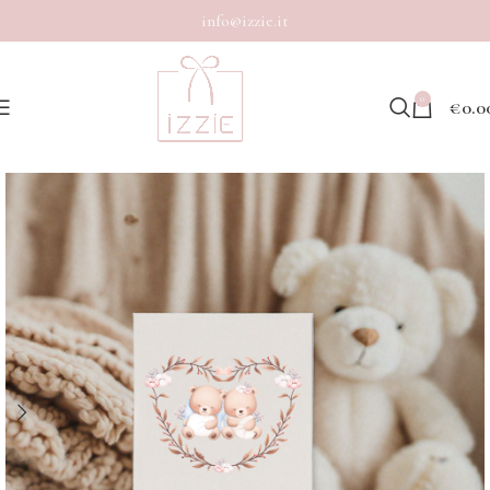
info@izzie.it
0
€
0.0