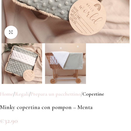
Click to enlarge
Home
Regali
Prepara un pacchettino
Copertine
Minky copertina con pompon – Menta
€
32.90