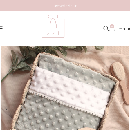
info@izzie.it
0
€
0.0